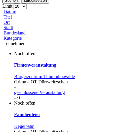
Suchen
Zurücksetzen
Limit
Datum
Titel
Ort
Stadt
Bundesland
Kategorie
Teilnehmer
Noch offen
Firmenveranstaltung
Bürgerzentrum Thümmlitzwalde
Grimma OT Dürrweitzschen
-
geschlossene Veranstaltung
- / 0
Noch offen
Familienfeier
Kegelbahn
Grimma OT Dürrweitzschen