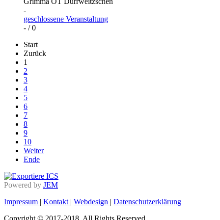
Grimma OT Dürrweitzschen
-
geschlossene Veranstaltung
- / 0
Start
Zurück
1
2
3
4
5
6
7
8
9
10
Weiter
Ende
Powered by
JEM
Impressum
|
Kontakt
|
Webdesign
|
Datenschutzerklärung
Copyright © 2017-2018. All Rights Reserved.