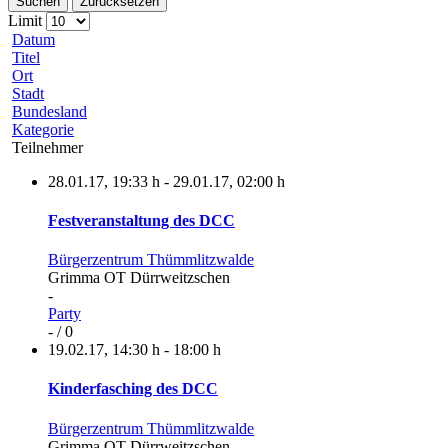
Suchen
Zurücksetzen
Limit
Datum
Titel
Ort
Stadt
Bundesland
Kategorie
Teilnehmer
28.01.17
,
19:33 h
-
29.01.17
,
02:00 h
Festveranstaltung des DCC
Bürgerzentrum Thümmlitzwalde
Grimma OT Dürrweitzschen
-
Party
- / 0
19.02.17
,
14:30 h
-
18:00 h
Kinderfasching des DCC
Bürgerzentrum Thümmlitzwalde
Grimma OT Dürrweitzschen