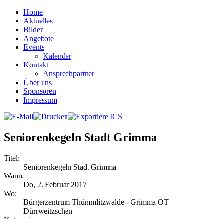
Home
Aktuelles
Bilder
Angebote
Events
Kalender
Kontakt
Ansprechpartner
Über uns
Sponsoren
Impressum
Seniorenkegeln Stadt Grimma
Titel:
Seniorenkegeln Stadt Grimma
Wann:
Do, 2. Februar 2017
Wo:
Bürgerzentrum Thümmlitzwalde - Grimma OT
Dürrweitzschen